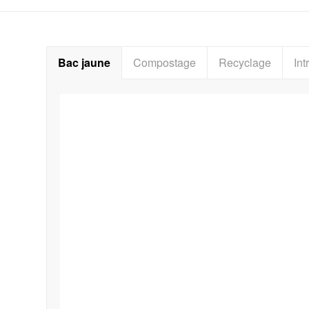
Bac jaune
Compostage
Recyclage
Int