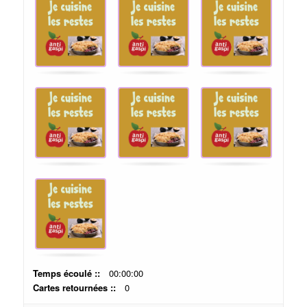
or
enter
key
to
turn
card.
Temps écoulé ::
00:00:00
Cartes retournées ::
0