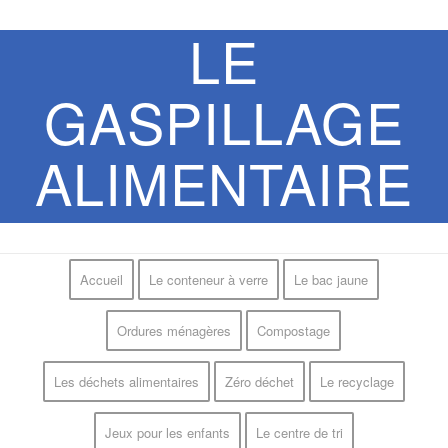
LE
GASPILLAGE
ALIMENTAIRE
Accueil
Le conteneur à verre
Le bac jaune
Ordures ménagères
Compostage
Les déchets alimentaires
Zéro déchet
Le recyclage
Jeux pour les enfants
Le centre de tri