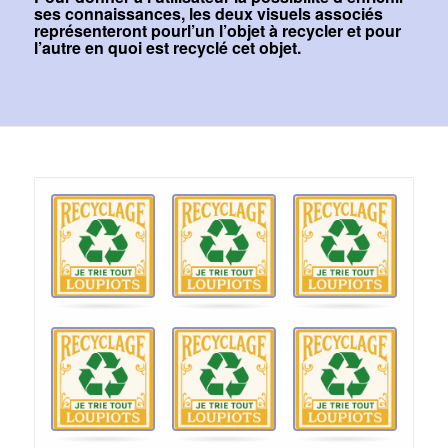
ses connaissances, les deux visuels associés
représenteront pourl’un l’objet à recycler et pour
l’autre en quoi est recyclé cet objet.
Jeu
.
de
mémoire.
Trouver
les
cartes
qui
se
correspondent.
Use
arrow
keys
left