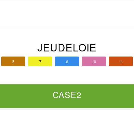
JEUDELOIE
5
7
8
10
11
CASE2