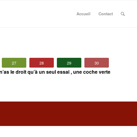
Accueil
Contact
27
28
29
30
n’as le droit qu’à un seul essai , une coche verte